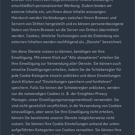
Servicepartner
e-tron
einschließlich personalisierter Werbung. Zudem binden wir
externe Inhalte ein, um Ihnen diese Inhalte anzuzeigen.
Hierdurch werden Verbindungen zwischen Ihrem Browser und
Servern von Dritten hergestellt und es können personenbezogene
Daten von Ihrem Browser an die Server von Dritten übermittelt
werden. Cookies, ähnliche Technologien und die Einbindung von
externen Inhalten werden nachfolgend als „Dienste“ bezeichnet.
Um diese Dienste nutzen zu können, benötigen wir Ihre
Einwilligung. Mit einem Klick auf "Alle akzeptieren" erteilen Sie
Ihre Einwilligung zur Verwendung aller Dienste. Sie können auch
einzelne Einwilligungen erteilen, indem Sie die Schieberegler für
jede Cookie-Kategorie einzeln anklicken und diese Einstellungen
durch Klicken auf "Einstellungen speichern und fortfahren"
speichern. Falls Sie keinen der Schieberegler anklicken, werden
nur die notwendigen Cookies (z. B. der Ensighten Privacy
Teplitzer Straße 25
Manager, unser Einwilligungsmanagementtool) verwendet. Sie
84478 Waldkraiburg
sind nicht gesetzlich verpflichtet, in die Verwendung von Cookies
einzuwilligen, aber wenn Sie Ihre Einwilligung nicht erteilen,
können Sie bestimmte unserer Dienste möglicherweise nicht
08638 9500
nutzen. Sie können Ihre Cookie-Einstellungen anhand der unten
aufgeführten Kategorien von Cookies verwalten. Sie können Ihre