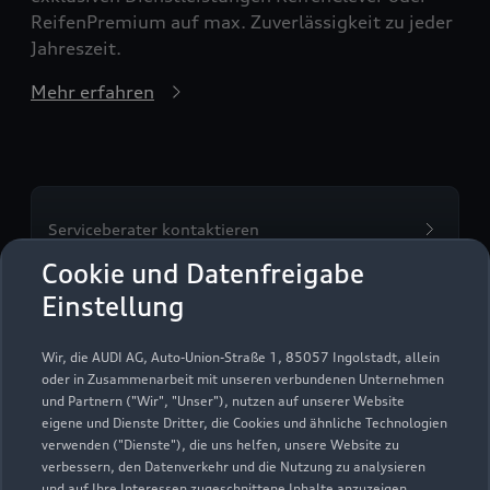
ReifenPremium auf max. Zuverlässigkeit zu jeder
Jahreszeit.
Mehr erfahren
Serviceberater kontaktieren
Cookie und Datenfreigabe
Einstellung
Servicetermin vereinbaren
Wir, die AUDI AG, Auto-Union-Straße 1, 85057 Ingolstadt, allein
oder in Zusammenarbeit mit unseren verbundenen Unternehmen
und Partnern ("Wir", "Unser"), nutzen auf unserer Website
eigene und Dienste Dritter, die Cookies und ähnliche Technologien
verwenden ("Dienste"), die uns helfen, unsere Website zu
Auto-Familie Ostermaier
verbessern, den Datenverkehr und die Nutzung zu analysieren
und auf Ihre Interessen zugeschnittene Inhalte anzuzeigen,