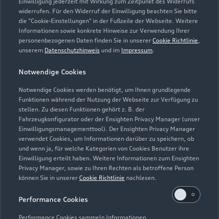
waldkraiburg@ostermaier.de
Einwilligung jederzeit mit Wirkung zum Zeitpunkt des Widerrufs
widerrufen. Für den Widerruf der Einwilligung beachten Sie bitte
die "Cookie-Einstellungen" in der Fußzeile der Webseite. Weitere
Kontaktdaten herunterladen
Informationen sowie konkrete Hinweise zur Verwendung Ihrer
personenbezogenen Daten finden Sie in unserer
Cookie Richtlinie
,
unserem
Datenschutzhinweis
und im
Impressum
.
Öffnungszeiten
Notwendige Cookies
Notwendige Cookies werden benötigt, um Ihnen grundlegende
Funktionen während der Nutzung der Webseite zur Verfügung zu
Service
stellen. Zu diesen Funktionen gehört z. B. der
Geöffnet bis
18:00
Fahrzeugkonfigurator oder der Ensighten Privacy Manager (unser
Einwilligungsmanagementtool). Der Ensighten Privacy Manager
verwendet Cookies, um Informationen darüber zu speichern, ob
und wenn ja, für welche Kategorien von Cookies Benutzer ihre
Montag - Freitag
07:00 - 18:00
Einwilligung erteilt haben. Weitere Informationen zum Ensighten
Privacy Manager, sowie zu Ihren Rechten als betroffene Person
Samstag
08:00 - 12:00
können Sie in unserer
Cookie Richtlinie
nachlesen.
Sonntag
Geschlossen
Performance Cookies
Performance Cookies sammeln Informationen