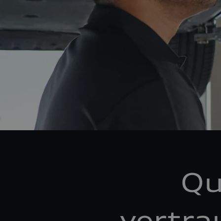
Qu
vertra