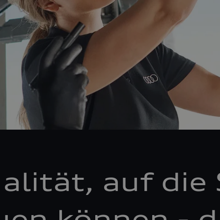
alität, auf die 
uen können - d